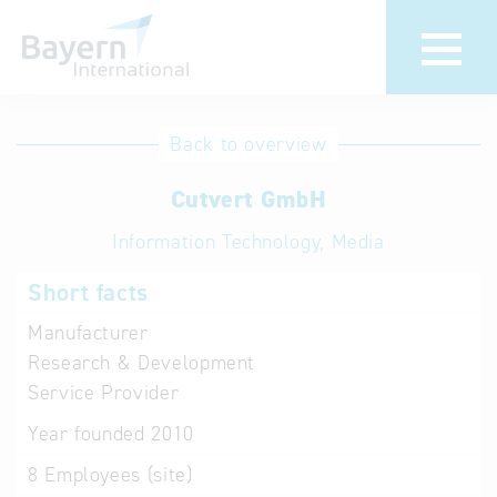
International
Hotline
Back to overview
databases
Help for search
Cutvert GmbH
Information Technology, Media
Terms of use
Short facts
Frequently Asked
Questions (FAQ)
Manufacturer
Research & Development
Service Provider
Year founded
2010
8
Employees (site)